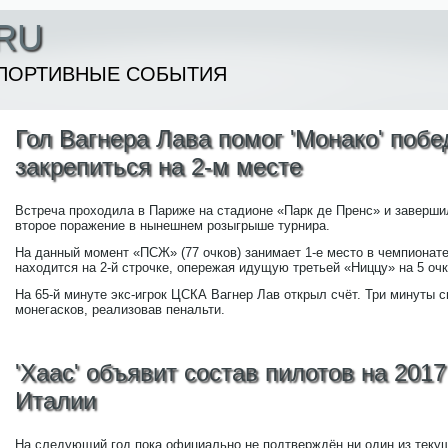
RU
ПОРТИВНЫЕ СОБЫТИЯ
Гол Вагнера Лава помог 'Монако' побе
закрепиться на 2-м месте
Встреча проходила в Париже на стадионе «Парк де Пренс» и заверши
второе поражение в нынешнем розыгрыше турнира.
На данный момент «ПСЖ» (77 очков) занимает 1-е место в чемпионате
находится на 2-й строчке, опережая идущую третьей «Ниццу» на 5 очк
На 65-й минуте экс-игрок ЦСКА Вагнер Лав открыл счёт. Три минуты
монегасков, реализовав пенальти.
'Хаас' объявит состав пилотов на 2017
Италии
На следующий год пока официально не подтверждён ни один из текущ