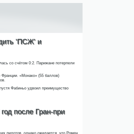
дить 'ПСЖ' и
лась со счётом 0:2. Парижане потерпели
 Франции. «Монако» (55 баллов)
ов.
 спустя Фабиньо удвоил преимущество
 год после Гран-при
их пилотов, однако ожидается, что Ромен