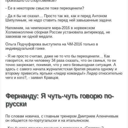
произошло со спортсменкой?
- Ее в некотором смысле тоже переоценили?
- Да я бы не сказал… Просто так же, как и перед Антоном
Шипулиным, не надо ставить перед ней завышенные задачи.
Напомним, на чемпионате мира-2016 в норвежском
Холменколлене сборная России установила антирекорд, не
завоевав ни одной медали.
Ольга Подчуфарова выступила на ЧМ-2016 только в
индивидуальной гонке.
- Я не просто считаю, даже не то что бы переоценили… Как
говорится, если человеку 34 раза сказать, что он свинья, то он
точно захрюкает, понимая, что у него безвыходная ситуация. А
здесь с самого начала журналистская братия решила одному и
второму привесить ярлыки «лидер команды!» Лидер относительно
чего и кого?, - заявил Кравцов.
Фернанду: Я чуть-чуть говорю по-
русски
По словам новичка, с главным тренером Дмитрием Аленичевым
он общается по-португальски и на итальянском.