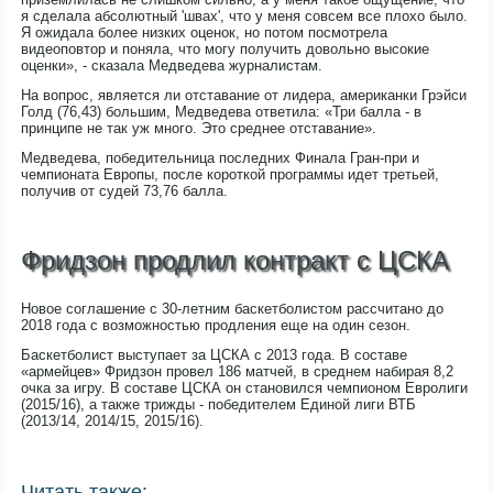
я сделала абсолютный 'швах', что у меня совсем все плохо было.
Я ожидала более низких оценок, но потом посмотрела
видеоповтор и поняла, что могу получить довольно высокие
оценки», - сказала Медведева журналистам.
На вопрос, является ли отставание от лидера, американки Грэйси
Голд (76,43) большим, Медведева ответила: «Три балла - в
принципе не так уж много. Это среднее отставание».
Медведева, победительница последних Финала Гран-при и
чемпионата Европы, после короткой программы идет третьей,
получив от судей 73,76 балла.
Фридзон продлил контракт с ЦСКА
Новое соглашение с 30-летним баскетболистом рассчитано до
2018 года с возможностью продления еще на один сезон.
Баскетболист выступает за ЦСКА с 2013 года. В составе
«армейцев» Фридзон провел 186 матчей, в среднем набирая 8,2
очка за игру. В составе ЦСКА он становился чемпионом Евролиги
(2015/16), а также трижды - победителем Единой лиги ВТБ
(2013/14, 2014/15, 2015/16).
Читать также: