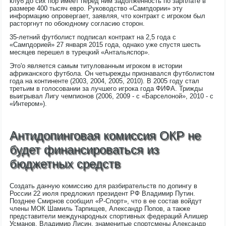
клуб до сих пор имеет перед ним задолженность по зарплате в
размере 400 тысяч евро. Руководство «Сампдории» эту
информацию опровергает, заявляя, что контракт с игроком был
расторгнут по обоюдному согласию сторон.
35-летний футболист подписал контракт на 2,5 года с
«Сампдорией» 27 января 2015 года, однако уже спустя шесть
месяцев перешел в турецкий «Антальяспор».
Это'о является самым титулованным игроком в истории
африканского футбола. Он четырежды признавался футболистом
года на континенте (2003, 2004, 2005, 2010). В 2005 году стал
третьим в голосовании за лучшего игрока года ФИФА. Трижды
выигрывал Лигу чемпионов (2006, 2009 - с «Барселоной», 2010 - с
«Интером»).
Антидопинговая комиссия ОКР не
будет финансироваться из
бюджетных средств
Создать данную комиссию для разбирательств по допингу в
России 22 июля предложил президент РФ Владимир Путин.
Позднее Смирнов сообщил «Р-Спорт», что в ее состав войдут
члены МОК Шамиль Тарпищев, Александр Попов, а также
представители международных спортивных федераций Алишер
Усманов, Владимир Лисин, знаменитые спортсмены Александр