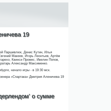
леничева 19
гей Паршивлюк, Денис Кутин, Илья
Евгений Макеев, Игорь Леонтьев, Артём
гарехо, Квинси Промес, Ивелин Попов,
 вратарь Александр Максименко.
урге, начало игры - в 19:30 мск.
тренера «Спартака» Дмитрия Аленичева 19
ндерлендом' о сумме