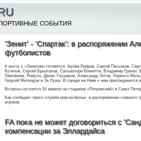
RU
ПОРТИВНЫЕ СОБЫТИЯ
'Зенит' - 'Спартак': в распоряжении А
футболистов
К матчу с «Зенитом» готовятся: Артём Ребров, Сергей Песьяков, Сер
Кутепов, Сергей Брызгалов, Сальваторе Боккетти, Владимир Гранат, 
Тимофеев, Ромуло, Денис Глушаков, Александр Зотов, Лоренсо Мель
Георгий Мелкадзе и Зе Луиш. В городе на Неве к ним присоединится
Встреча состоится 16 апреля на стадионе «Петровский» в Санкт-Петерб
Как сообщает пресс-служба красно-белых, в распоряжении главного 
игроков.
FA пока не может договориться с 'Са
компенсации за Эллардайса