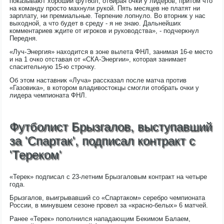
показывают хороший футбол, отбирая очки у лидеров, притом что
на команду просто махнули рукой. Пять месяцев не платят ни
зарплату, ни премиальные. Терпение лопнуло. Во вторник у нас
выходной, а что будет в среду - я не знаю. Дальнейших
комментариев ждите от игроков и руководства», - подчеркнул
Передня.
«Луч-Энергия» находится в зоне вылета ФНЛ, занимая 16-е место
и на 1 очко отставая от «СКА-Энергии», которая занимает
спасительную 15-ю строчку.
Об этом наставник «Луча» рассказал после матча против
«Газовика», в котором владивостокцы смогли отобрать очки у
лидера чемпионата ФНЛ.
Футболист Брызгалов, выступавший
за 'Спартак', подписал контракт с
'Тереком'
«Терек» подписал с 23-летним Брызгаловым контракт на четыре
года.
Брызгалов, выигрывавший со «Спартаком» серебро чемпионата
России, в минувшем сезоне провел за «красно-белых» 6 матчей.
Ранее «Терек» пополнился нападающим Бекимом Балаем,