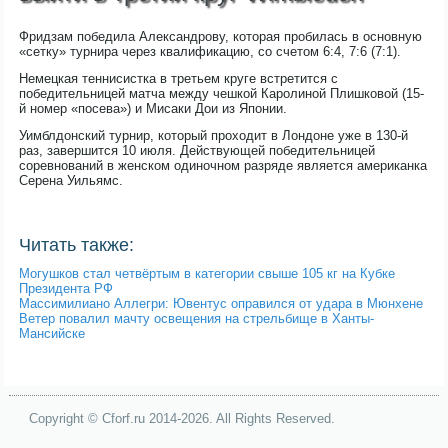
Фридзам победила Александрову, которая пробилась в основную
«сетку» турнира через квалификацию, со счетом 6:4, 7:6 (7:1).
Немецкая теннисистка в третьем круге встретится с
победительницей матча между чешкой Каролиной Плишковой (15-
й номер «посева») и Мисаки Дои из Японии.
Уимблдонский турнир, который проходит в Лондоне уже в 130-й
раз, завершится 10 июля. Действующей победительницей
соревнований в женском одиночном разряде является американка
Серена Уильямс.
Читать также:
Могушков стал четвёртым в категории свыше 105 кг на Кубке
Президента РФ
Массимилиано Аллегри: Ювентус оправился от удара в Мюнхене
Ветер повалил мачту освещения на стрельбище в Ханты-
Мансийске
Copyright © Cforf.ru 2014-2026. All Rights Reserved.