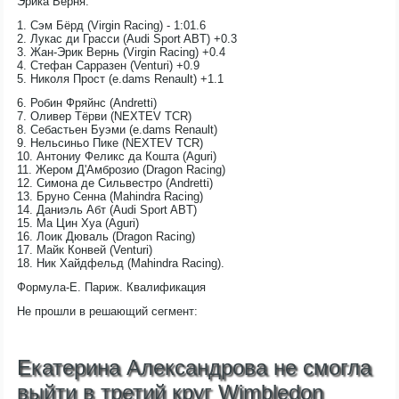
Эрика Верня.
1. Сэм Бёрд (Virgin Racing) - 1:01.6
2. Лукас ди Грасси (Audi Sport ABT) +0.3
3. Жан-Эрик Вернь (Virgin Racing) +0.4
4. Стефан Сарразен (Venturi) +0.9
5. Николя Прост (e.dams Renault) +1.1
6. Робин Фряйнс (Andretti)
7. Оливер Тёрви (NEXTEV TCR)
8. Себастьен Буэми (e.dams Renault)
9. Нельсиньо Пике (NEXTEV TCR)
10. Антониу Феликс да Кошта (Aguri)
11. Жером Д'Амброзио (Dragon Racing)
12. Симона де Сильвестро (Andretti)
13. Бруно Сенна (Mahindra Racing)
14. Даниэль Абт (Audi Sport ABT)
15. Ма Цин Хуа (Aguri)
16. Лоик Дюваль (Dragon Racing)
17. Майк Конвей (Venturi)
18. Ник Хайдфельд (Mahindra Racing).
Формула-Е. Париж. Квалификация
Не прошли в решающий сегмент:
Екатерина Александрова не смогла
выйти в третий круг Wimbledon