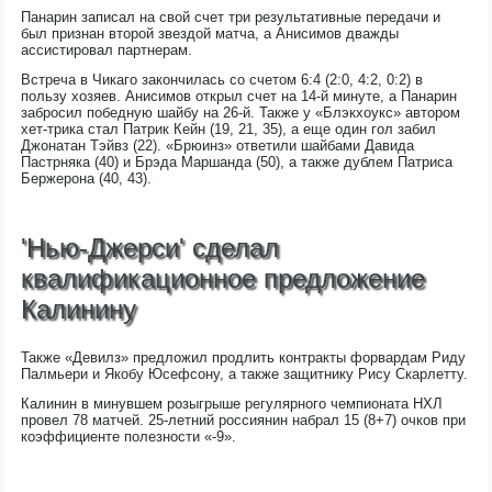
Панарин записал на свой счет три результативные передачи и
был признан второй звездой матча, а Анисимов дважды
ассистировал партнерам.
Встреча в Чикаго закончилась со счетом 6:4 (2:0, 4:2, 0:2) в
пользу хозяев. Анисимов открыл счет на 14-й минуте, а Панарин
забросил победную шайбу на 26-й. Также у «Блэкхоукс» автором
хет-трика стал Патрик Кейн (19, 21, 35), а еще один гол забил
Джонатан Тэйвз (22). «Брюинз» ответили шайбами Давида
Пастрняка (40) и Брэда Маршанда (50), а также дублем Патриса
Бержерона (40, 43).
'Нью-Джерси' сделал
квалификационное предложение
Калинину
Также «Девилз» предложил продлить контракты форвардам Риду
Палмьери и Якобу Юсефсону, а также защитнику Рису Скарлетту.
Калинин в минувшем розыгрыше регулярного чемпионата НХЛ
провел 78 матчей. 25-летний россиянин набрал 15 (8+7) очков при
коэффициенте полезности «-9».