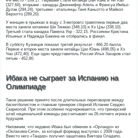
4-е место - 289,17. Первыми стали китайцы Ван Хань и Ян Хао
(327,60), вторыми - канадцы Дженнифер Абель и Франсуа Имбьо-
Дулак (294,24), третьими - итальянцы Таня Каньотто и Майкол
Верзотто (289,20).
У женщин в прыжках в воду с 3-метровго трамплина первые два
места заняли китаянки Ши Тинмао (348,10) и Хэ Цзы (338,10).
Третьей стала канадка Памела Уор - 322,15. Россиянки Кристина
Ильиных и Надежда Бажина не отобрались в финал.
В субботу Кузнецов показал третий результат - 466,20 балла.
Первое и второе места заняли китайцы Цао Юань (498,05) и Хэ
Чао (472,40). Еще один представитель России Илья Захаров стал
пятым - 452,80.
Ибака не сыграет за Испанию на
Олимпиаде
Такое решение принято после длительных переговоров между
баскетболистом и главным тренером сборной Испании Серджо
Скариолой. При этом особенно подчеркивается, что тренерский
штаб национальной команды рассчитывает на 26-летнего игрока в
будущем.
Напомним, что недавно Ибака был обменян в «Орландо» из
«Оклахома-Сити», за который форвард выступал с 2009 года.
Вместо него «Тандер» получил защитника Виктора Оладипо,