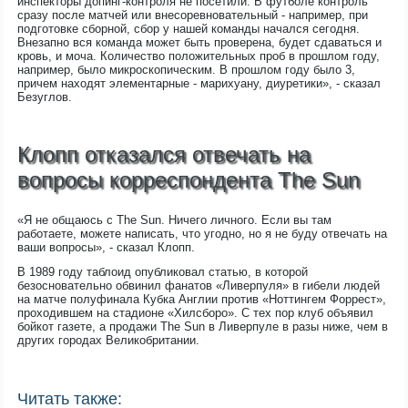
инспекторы допинг-контроля не посетили. В футболе контроль
сразу после матчей или внесоревновательный - например, при
подготовке сборной, сбор у нашей команды начался сегодня.
Внезапно вся команда может быть проверена, будет сдаваться и
кровь, и моча. Количество положительных проб в прошлом году,
например, было микроскопическим. В прошлом году было 3,
причем находят элементарные - марихуану, диуретики», - сказал
Безуглов.
Клопп отказался отвечать на
вопросы корреспондента The Sun
«Я не общаюсь с The Sun. Ничего личного. Если вы там
работаете, можете написать, что угодно, но я не буду отвечать на
ваши вопросы», - сказал Клопп.
В 1989 году таблоид опубликовал статью, в которой
безосновательно обвинил фанатов «Ливерпуля» в гибели людей
на матче полуфинала Кубка Англии против «Ноттингем Форрест»,
проходившем на стадионе «Хилсборо». С тех пор клуб объявил
бойкот газете, а продажи The Sun в Ливерпуле в разы ниже, чем в
других городах Великобритании.
Читать также: