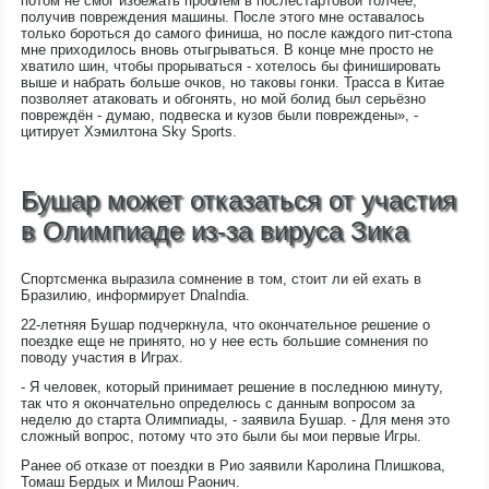
потом не смог избежать проблем в послестартовой толчее,
получив повреждения машины. После этого мне оставалось
только бороться до самого финиша, но после каждого пит-стопа
мне приходилось вновь отыгрываться. В конце мне просто не
хватило шин, чтобы прорываться - хотелось бы финишировать
выше и набрать больше очков, но таковы гонки. Трасса в Китае
позволяет атаковать и обгонять, но мой болид был серьёзно
повреждён - думаю, подвеска и кузов были повреждены», -
цитирует Хэмилтона Sky Sports.
Бушар может отказаться от участия
в Олимпиаде из-за вируса Зика
Спортсменка выразила сомнение в том, стоит ли ей ехать в
Бразилию, информирует DnaIndia.
22-летняя Бушар подчеркнула, что окончательное решение о
поездке еще не принято, но у нее есть большие сомнения по
поводу участия в Играх.
- Я человек, который принимает решение в последнюю минуту,
так что я окончательно определюсь с данным вопросом за
неделю до старта Олимпиады, - заявила Бушар. - Для меня это
сложный вопрос, потому что это были бы мои первые Игры.
Ранее об отказе от поездки в Рио заявили Каролина Плишкова,
Томаш Бердых и Милош Раонич.