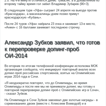
2:0. На 4-й минуте отличился Денис Тумасян, а в добавленное ко
второму тайму время гол забил Владимир Зубарев (90+3).
В следующем туре «Уфа» сыграет 24 апреля на выезде против
«Краснодара», а махачкалинцы днем позже примут
краснодарскую «Кубань».
После 24 туров «Уфа» набрала 23 очка и занимает 13-е место,
«Анжи» с 16 баллами занимает последнюю строчку.
Александр Зубков заявил, что готов
к перепроверке допинг-проб
ОИ-2014
Во вторник по итогам телефонной конференции исполкома МОК
организация сообщила, что инициирует повторный анализ всех
допинг-проб российских спортсменов, взятых на Олимпийских
играх 2014 года в Сочи.
«Я неоднократно повторял, что до Олимпиады, во время
Олимпиады и после нее мы не принимали допинг, мы готовы к
повторной перепроверке допинг-проб с Олимпийских игр в Сочи»,
- сказал Зубков.
На Олимпиаде в Сочи Зубков завоевал две золотые награды - в
соревнованиях двоек (вместе с Алексеем Воеводой) и в