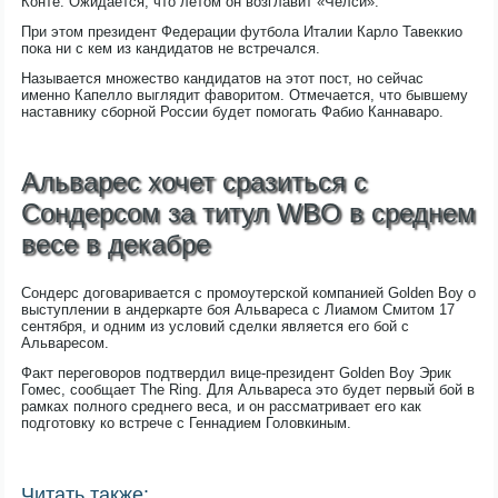
Конте. Ожидается, что летом он возглавит «Челси».
При этом президент Федерации футбола Италии Карло Тавеккио
пока ни с кем из кандидатов не встречался.
Называется множество кандидатов на этот пост, но сейчас
именно Капелло выглядит фаворитом. Отмечается, что бывшему
наставнику сборной России будет помогать Фабио Каннаваро.
Альварес хочет сразиться с
Сондерсом за титул WBO в среднем
весе в декабре
Сондерс договаривается с промоутерской компанией Golden Boy о
выступлении в андеркарте боя Альвареса с Лиамом Смитом 17
сентября, и одним из условий сделки является его бой с
Альваресом.
Факт переговоров подтвердил вице-президент Golden Boy Эрик
Гомес, сообщает The Ring. Для Альвареса это будет первый бой в
рамках полного среднего веса, и он рассматривает его как
подготовку ко встрече с Геннадием Головкиным.
Читать также: