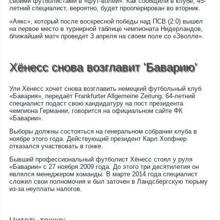
своими футболистами в «фут-волей». Как сообщили в клубе, 45-
летний специалист, вероятно, будет прооперирован во вторник.
«Аякс», который после воскресной победы над ПСВ (2:0) вышел
на первое место в турнирной таблице чемпионата Нидерландов,
ближайший матч проведет 3 апреля на своем поле со «Зволле».
Хёнесс снова возглавит 'Баварию'
Ули Хёнесс хочет снова возглавить немецкий футбольный клуб
«Бавария», передаёт Frankfurter Allgemeine Zeitung. 64-летний
специалист подаст свою кандидатуру на пост президента
чемпиона Германии, говорится на официальном сайте ФК
«Баварии».
Выборы должны состояться на генеральном собрании клуба в
ноябре этого года. Действующий президент Карл Хопфнер
отказался участвовать в гонке.
Бывший профессиональный футболист Хёнесс стоял у руля
«Баварии» с 27 ноября 2009 года. До этого три десятилетия он
являлся менеджером команды. В марте 2014 года специалист
сложил свои полномочия и был заточен в Ландсбергскую тюрьму
из-за неуплаты налогов.